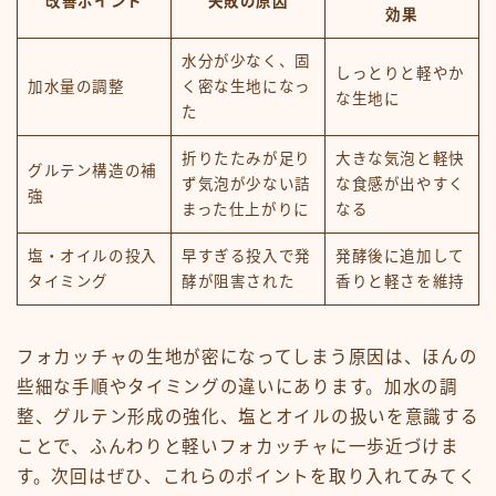
改善ポイント
失敗の原因
効果
水分が少なく、固
しっとりと軽やか
加水量の調整
く密な生地になっ
な生地に
た
折りたたみが足り
大きな気泡と軽快
グルテン構造の補
ず気泡が少ない詰
な食感が出やすく
強
まった仕上がりに
なる
塩・オイルの投入
早すぎる投入で発
発酵後に追加して
タイミング
酵が阻害された
香りと軽さを維持
フォカッチャの生地が密になってしまう原因は、ほんの
些細な手順やタイミングの違いにあります。加水の調
整、グルテン形成の強化、塩とオイルの扱いを意識する
ことで、ふんわりと軽いフォカッチャに一歩近づけま
す。次回はぜひ、これらのポイントを取り入れてみてく