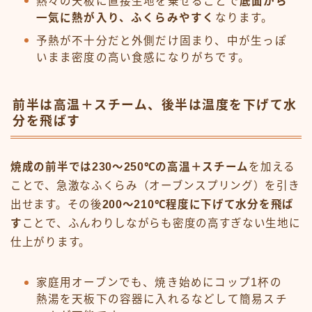
熱々の天板に直接生地を乗せることで
底面から
一気に熱が入り、ふくらみやすく
なります。
予熱が不十分だと外側だけ固まり、中が生っぽ
いまま密度の高い食感になりがちです。
前半は高温＋スチーム、後半は温度を下げて水
分を飛ばす
焼成の前半では230〜250℃の高温＋スチーム
を加える
ことで、急激なふくらみ（オーブンスプリング）を引き
出せます。その後
200〜210℃程度に下げて水分を飛ば
す
ことで、ふんわりしながらも密度の高すぎない生地に
仕上がります。
家庭用オーブンでも、焼き始めにコップ1杯の
熱湯を天板下の容器に入れるなどして簡易スチ