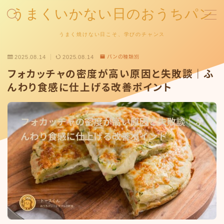
うまくいかない日のおうちパン
MENU
うまく焼けない日こそ、学びのチャンス
お問い合わせ
2025.08.14
2025.08.14
パンの種類別
デモプリセット記事 #1
プライバシーポリシー
フォカッチャの密度が高い原因と失敗談｜ふ
特定商取引法に基づく表記
んわり食感に仕上げる改善ポイント
運営者情報