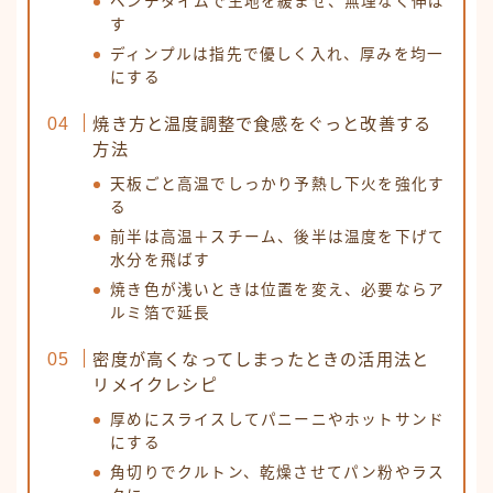
ベンチタイムで生地を緩ませ、無理なく伸ば
す
ディンプルは指先で優しく入れ、厚みを均一
にする
焼き方と温度調整で食感をぐっと改善する
方法
天板ごと高温でしっかり予熱し下火を強化す
る
前半は高温＋スチーム、後半は温度を下げて
水分を飛ばす
焼き色が浅いときは位置を変え、必要ならア
ルミ箔で延長
密度が高くなってしまったときの活用法と
リメイクレシピ
厚めにスライスしてパニーニやホットサンド
にする
角切りでクルトン、乾燥させてパン粉やラス