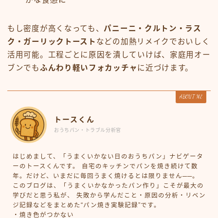
もし密度が高くなっても、
パニーニ・クルトン・ラス
ク・ガーリックトースト
などの加熱リメイクでおいしく
活用可能。工程ごとに原因を潰していけば、家庭用オー
ブンでも
ふんわり軽いフォカッチャ
に近づけます。
ABOUT ME
トースくん
おうちパン・トラブル分析官
はじめまして、「うまくいかない日のおうちパン」ナビゲータ
ーのトースくんです。 自宅のキッチンでパンを焼き続けて数
年。だけど、いまだに毎回うまく焼けるとは限りません──。
このブログは、「うまくいかなかったパン作り」こそが最大の
学びだと思う私が、 失敗から学んだこと・原因の分析・リベン
ジ記録などをまとめた“パン焼き実験記録”です。
・焼き色がつかない