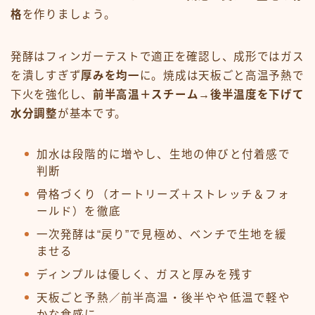
格
を作りましょう。
発酵はフィンガーテストで適正を確認し、成形ではガス
を潰しすぎず
厚みを均一
に。焼成は天板ごと高温予熱で
下火を強化し、
前半高温＋スチーム→後半温度を下げて
水分調整
が基本です。
加水は段階的に増やし、生地の伸びと付着感で
判断
骨格づくり（オートリーズ＋ストレッチ＆フォ
ールド）を徹底
一次発酵は“戻り”で見極め、ベンチで生地を緩
ませる
ディンプルは優しく、ガスと厚みを残す
天板ごと予熱／前半高温・後半やや低温で軽や
かな食感に