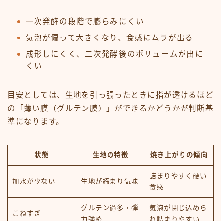
一次発酵の段階で膨らみにくい
気泡が偏って大きくなり、食感にムラが出る
成形しにくく、二次発酵後のボリュームが出に
くい
目安としては、生地を引っ張ったときに指が透けるほど
の「薄い膜（グルテン膜）」ができるかどうかが判断基
準になります。
状態
生地の特徴
焼き上がりの傾向
詰まりやすく硬い
加水が少ない
生地が締まり気味
食感
グルテン過多・弾
気泡が閉じ込めら
こねすぎ
力強め
れ詰まりやすい