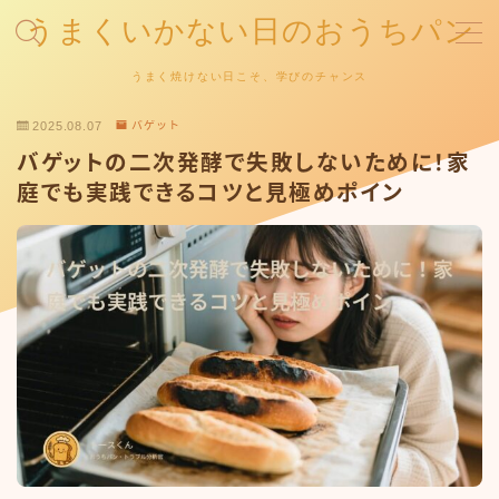
うまくいかない日のおうちパン
MENU
うまく焼けない日こそ、学びのチャンス
お問い合わせ
2025.08.07
バゲット
デモプリセット記事 #1
バゲットの二次発酵で失敗しないために！家
プライバシーポリシー
特定商取引法に基づく表記
庭でも実践できるコツと見極めポイン
運営者情報